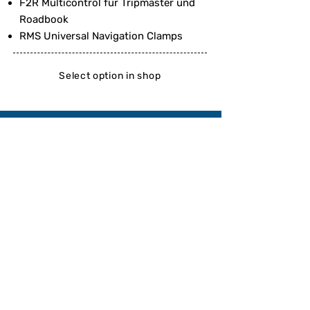
F2R Multicontrol für Tripmaster und
Roadbook
RMS Universal Navigation Clamps
Select option in shop
ANFRAGE
Wir werden dir innerhalb von zwei
Werktagen ein Angebot zusammen mit
den Zahlungsmodalitäten unterbreiten.
Für kurzfristige Anfragen und andere
Fragen kannst du uns telefonisch und
per WhatsApp unter
+41 76 583 91 80
erreichen.