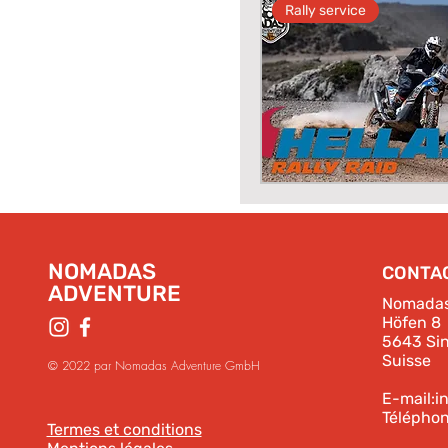
Rally service
NOMADAS
CONTA
ADVENTURE
Nomadas
Höfen 8
5643 Si
Suisse
© 2022 par Nomadas Adventure GmbH
E-mail:
i
Téléphon
Termes et conditions