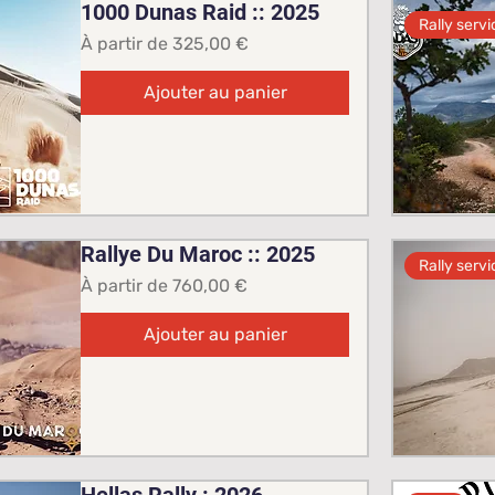
1000 Dunas Raid :: 2025
Rally servi
Prix promotionnel
À partir de
325,00 €
Ajouter au panier
Rallye Du Maroc :: 2025
Rally servi
Prix promotionnel
À partir de
760,00 €
Ajouter au panier
Hellas Rally : 2026