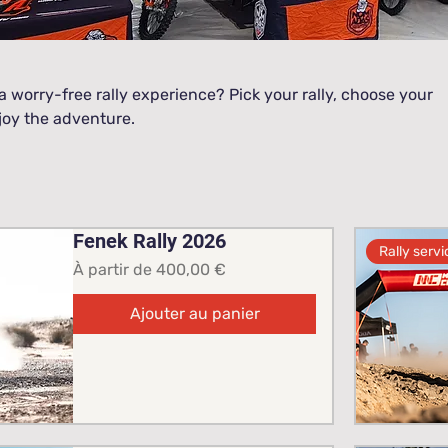
 a worry-free rally experience? Pick your rally, choose your
joy the adventure.
Fenek Rally 2026
Rally servi
Prix promotionnel
À partir de
400,00 €
Ajouter au panier