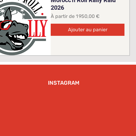
2026
Prix promotionnel
À partir de
1 950,00 €
Ajouter au panier
INSTAGRAM