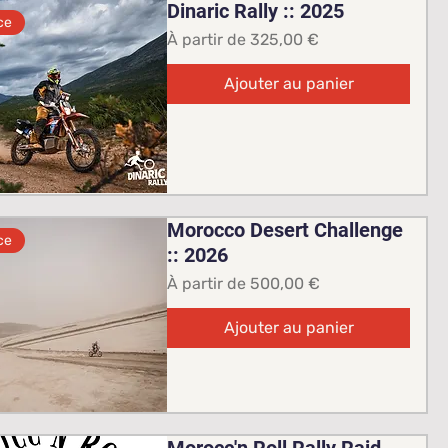
Dinaric Rally :: 2025
ce
Prix promotionnel
À partir de
325,00 €
Ajouter au panier
Morocco Desert Challenge
ce
:: 2026
Prix promotionnel
À partir de
500,00 €
Ajouter au panier
Morocc'n Roll Rally Raid